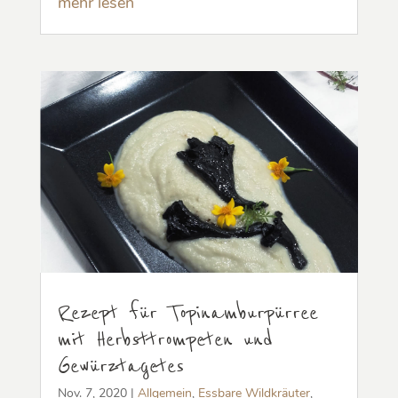
mehr lesen
Rezept für Topinamburpürree
mit Herbsttrompeten und
Gewürztagetes
Nov. 7, 2020
|
Allgemein
,
Essbare Wildkräuter
,