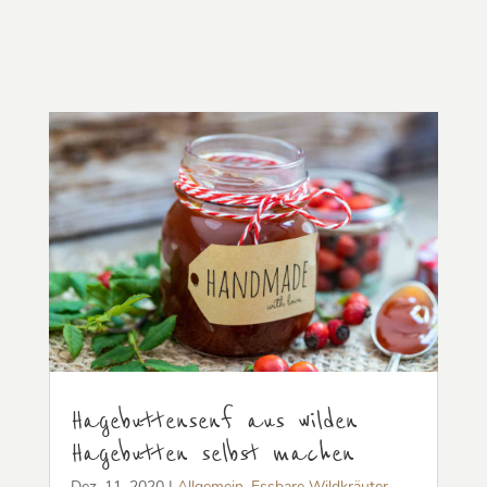
Hagebuttensenf aus wilden
Hagebutten selbst machen
Dez. 11, 2020
|
Allgemein
,
Essbare Wildkräuter
,