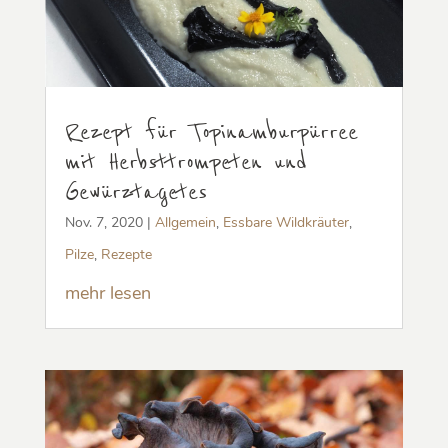
Rezept für Topinamburpürree
mit Herbsttrompeten und
Gewürztagetes
Nov. 7, 2020
|
Allgemein
,
Essbare Wildkräuter
,
Pilze
,
Rezepte
mehr lesen